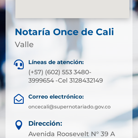
Notaría Once de Cali
Valle
Líneas de atención:

(+57) (602) 553 3480-
3999654 -Cel 3128432149
Correo electrónico:

oncecali@supernotariado.gov.co
Dirección:

Avenida Roosevelt N° 39 A