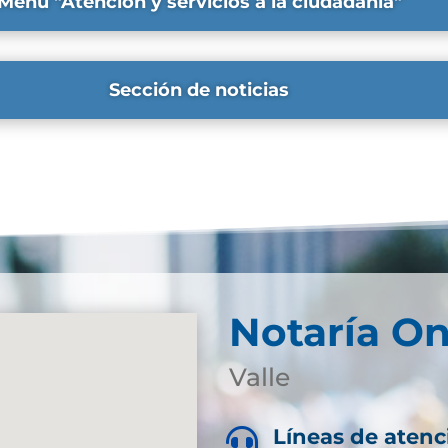
Menú "Atención y servicios a la ciudadanía"
Sección de noticias
Notaría On
Valle
Líneas de atenc
