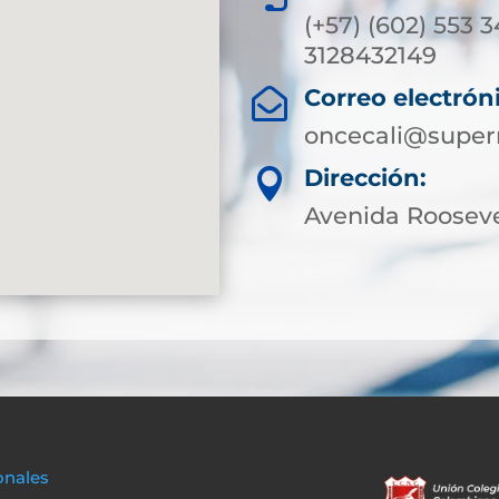
(+57) (602) 553 
3128432149
Correo electrón

oncecali@supern
Dirección:

Avenida Roosevel
onales