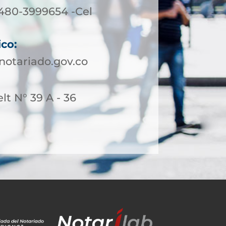
3480-3999654 -Cel
ico:
otariado.gov.co
t N° 39 A - 36