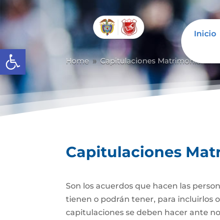
Inicio
Abrir barra de herramientas
Home
Capitulaciones Matrimoniales
9
Capitulaciones Mat
Son los acuerdos que hacen las person
tienen o podrán tener, para incluirlos 
capitulaciones se deben hacer ante no