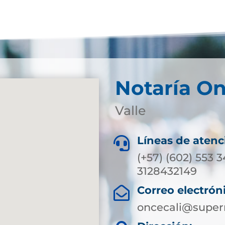
Notaría On
Valle
Líneas de atenc

(+57) (602) 553 
3128432149
Correo electrón

oncecali@supern