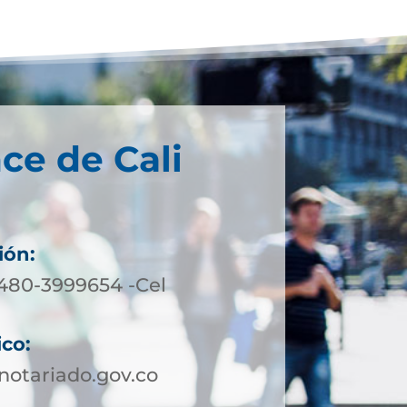
ce de Cali
ión:
3480-3999654 -Cel
ico:
otariado.gov.co