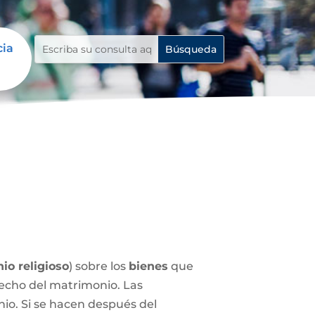
cia
io religioso
) sobre los
bienes
que
echo del matrimonio. Las
nio. Si se hacen después del