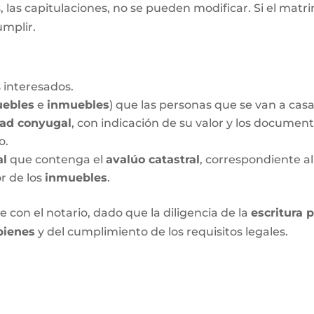
las capitulaciones, no se pueden modificar. Si el matrim
umplir.
 interesados.
ebles
e
inmuebles
) que las personas que se van a cas
dad conyugal
, con indicación de su valor y los documen
o.
al
que contenga el
avalúo catastral
, correspondiente al
or de los
inmuebles
.
 con el notario, dado que la diligencia de la
escritura 
bienes
y del cumplimiento de los requisitos legales.