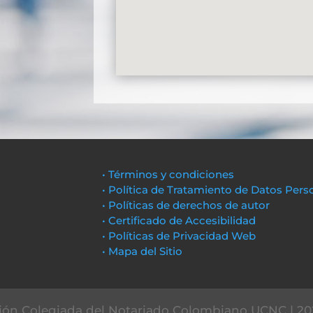
• Términos y condiciones
• Política de Tratamiento de Datos Pers
• Políticas de derechos de autor
• Certificado de Accesibilidad
• Políticas de Privacidad Web
• Mapa del Sitio
ón Colegiada del Notariado Colombiano UCNC | 20