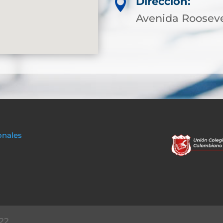
Dirección:

Avenida Roosevel
onales
22