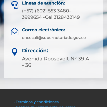
Líneas de atención:

(+57) (602) 553 3480-
3999654 -Cel 3128432149
Correo electrónico:

oncecali@supernotariado.gov.co
Dirección:

Avenida Roosevelt N° 39 A
- 36
• Términos y condiciones