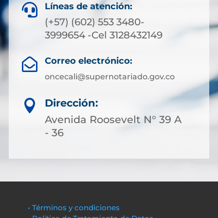
Líneas de atención:

(+57) (602) 553 3480-
3999654 -Cel 3128432149
Correo electrónico:

oncecali@supernotariado.gov.co
Dirección:

Avenida Roosevelt N° 39 A
- 36
• Términos y condiciones