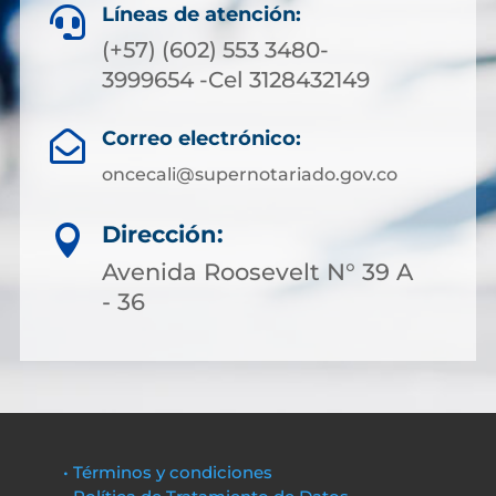
Líneas de atención:

(+57) (602) 553 3480-
3999654 -Cel 3128432149
Correo electrónico:

oncecali@supernotariado.gov.co
Dirección:

Avenida Roosevelt N° 39 A
- 36
• Términos y condiciones