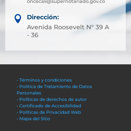
oncecali@supernotariado.gov.co
Dirección:

Avenida Roosevelt N° 39 A
- 36
• Términos y condiciones
• Política de Tratamiento de Datos
Personales
• Políticas de derechos de autor
• Certificado de Accesibilidad
• Políticas de Privacidad Web
• Mapa del Sitio