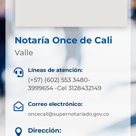
Notaría Once de Cali
Valle
Líneas de atención:

(+57) (602) 553 3480-
3999654 -Cel 3128432149
Correo electrónico:

oncecali@supernotariado.gov.co
Dirección:
