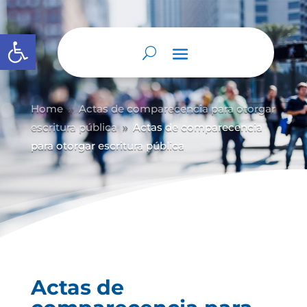
Abrir barra de herramientas
Home
Actas de comparecencia para otorgar
9
escritura pública
Actas de comparecencia
9
para otorgar escritura pública
Actas de