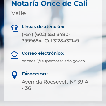
Notaría Once de Cali
Valle
Líneas de atención:

(+57) (602) 553 3480-
3999654 -Cel 3128432149
Correo electrónico:

oncecali@supernotariado.gov.co
Dirección:

Avenida Roosevelt N° 39 A
- 36