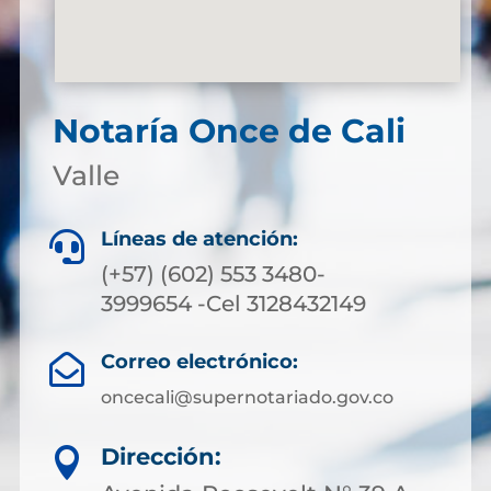
Notaría Once de Cali
Valle
Líneas de atención:

(+57) (602) 553 3480-
3999654 -Cel 3128432149
Correo electrónico:

oncecali@supernotariado.gov.co
Dirección:
